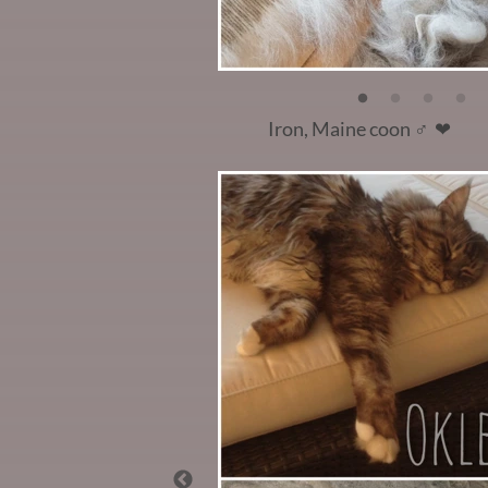
Iron, Maine coon
♂️ ❤